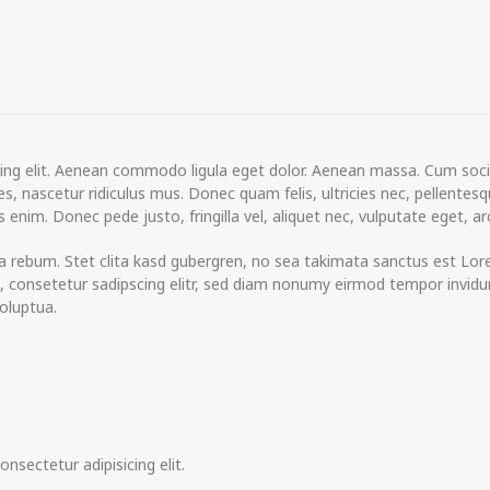
ing elit. Aenean commodo ligula eget dolor. Aenean massa. Cum soci
, nascetur ridiculus mus. Donec quam felis, ultricies nec, pellentes
enim. Donec pede justo, fringilla vel, aliquet nec, vulputate eget, ar
a rebum. Stet clita kasd gubergren, no sea takimata sanctus est Lo
, consetetur sadipscing elitr, sed diam nonumy eirmod tempor invidu
oluptua.
sectetur adipisicing elit.