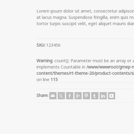
Lorem ipsum dolor sit amet, consectetur adipiscin
at lacus magna. Suspendisse fringilla, enim quis 
tortor turpis suscipit velit, eget aliquet mauris d
SKU:
123456
Warning
: count(): Parameter must be an array or 
implements Countable in
/www/wwwroot/gmep-m
content/themes/rt-theme-20/product-contents/si
on line
115
Share: