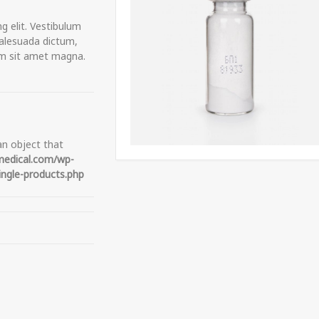
g elit. Vestibulum
malesuada dictum,
iam sit amet magna.
an object that
edical.com/wp-
ngle-products.php