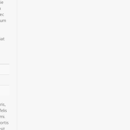
ie
m
nec
tium
iat
is,
elis
mi.
ortis
sit