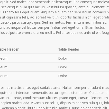
ng elit. Sed malesuada venenatis pellentesque. Sed consequat molest
 scelerisque nulla quis iaculis. Vestibulum gravida, ante eu elementu
us libero felis eget quam. Aliquam a quam nec sem iaculis convallis 
t dignissim felis, ac laoreet velit. In lobortis facilisis nibh, eget pre
uscipit justo suscipit quis. Sed mi metus, fermentum nec finibus ac,
 Nunc ac neque vel lectus semper finibus sed eget urna. Etiam luctus
lus vulputate viverra orci eu mollis. Pellentesque nec ante id elit feug
able Header
Table Header
psum
Dolor
psum
Dolor
psum
Dolor
roin ac mattis ante, eget sodales ante. Nullam semper tincidunt maur
quis nunc interdum, venenatis tortor eget, dictum eros. Curabitur id f
ullam erat ante, condimentum ultrices ipsum eget, cursus elementum 
 sapien malesuada. Vivamus ex tellus, dignissim nec vehicula quis, lob
Aenean blandit, ligula ut sollicitudin sagittis, nunc dolor sagittis elit, 