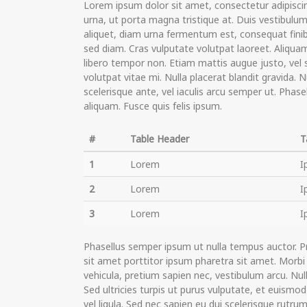
Lorem ipsum dolor sit amet, consectetur adipisci
urna, ut porta magna tristique at. Duis vestibulum
aliquet, diam urna fermentum est, consequat finib
sed diam. Cras vulputate volutpat laoreet. Aliquam u
libero tempor non. Etiam mattis augue justo, vel s
volutpat vitae mi. Nulla placerat blandit gravida.
scelerisque ante, vel iaculis arcu semper ut. Phasel
aliquam. Fusce quis felis ipsum.
#
Table Header
T
1
Lorem
I
2
Lorem
I
3
Lorem
I
Phasellus semper ipsum ut nulla tempus auctor. P
sit amet porttitor ipsum pharetra sit amet. Morbi 
vehicula, pretium sapien nec, vestibulum arcu. N
Sed ultricies turpis ut purus vulputate, et euismod
vel ligula. Sed nec sapien eu dui scelerisque rutrum. 