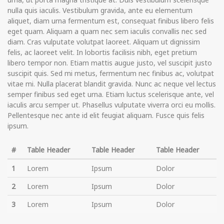
nulla quis iaculis. Vestibulum gravida, ante eu elementum
aliquet, diam urna fermentum est, consequat finibus libero felis
eget quam. Aliquam a quam nec sem iaculis convallis nec sed
diam. Cras vulputate volutpat laoreet. Aliquam ut dignissim
felis, ac laoreet velit. In lobortis facilisis nibh, eget pretium
libero tempor non. Etiam mattis augue justo, vel suscipit justo
suscipit quis. Sed mi metus, fermentum nec finibus ac, volutpat
vitae mi. Nulla placerat blandit gravida. Nunc ac neque vel lectus
semper finibus sed eget urna. Etiam luctus scelerisque ante, vel
iaculis arcu semper ut. Phasellus vulputate viverra orci eu mollis.
Pellentesque nec ante id elit feugiat aliquam. Fusce quis felis
ipsum.
#
Table Header
Table Header
Table Header
1
Lorem
Ipsum
Dolor
2
Lorem
Ipsum
Dolor
3
Lorem
Ipsum
Dolor