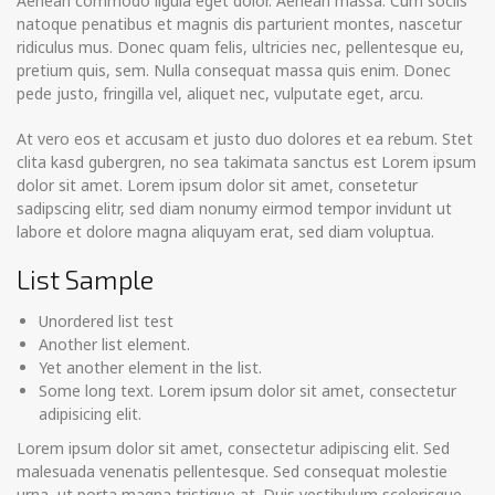
Aenean commodo ligula eget dolor. Aenean massa. Cum sociis
natoque penatibus et magnis dis parturient montes, nascetur
ridiculus mus. Donec quam felis, ultricies nec, pellentesque eu,
pretium quis, sem. Nulla consequat massa quis enim. Donec
pede justo, fringilla vel, aliquet nec, vulputate eget, arcu.
At vero eos et accusam et justo duo dolores et ea rebum. Stet
clita kasd gubergren, no sea takimata sanctus est Lorem ipsum
dolor sit amet. Lorem ipsum dolor sit amet, consetetur
sadipscing elitr, sed diam nonumy eirmod tempor invidunt ut
labore et dolore magna aliquyam erat, sed diam voluptua.
List Sample
Unordered list test
Another list element.
Yet another element in the list.
Some long text. Lorem ipsum dolor sit amet, consectetur
adipisicing elit.
Lorem ipsum dolor sit amet, consectetur adipiscing elit. Sed
malesuada venenatis pellentesque. Sed consequat molestie
urna, ut porta magna tristique at. Duis vestibulum scelerisque