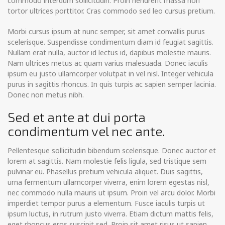
commodo interdum sollicitudin. Proin hendrerit massa non
tortor ultrices porttitor. Cras commodo sed leo cursus pretium.
Morbi cursus ipsum at nunc semper, sit amet convallis purus
scelerisque. Suspendisse condimentum diam id feugiat sagittis.
Nullam erat nulla, auctor id lectus id, dapibus molestie mauris.
Nam ultrices metus ac quam varius malesuada. Donec iaculis
ipsum eu justo ullamcorper volutpat in vel nisl. Integer vehicula
purus in sagittis rhoncus. In quis turpis ac sapien semper lacinia.
Donec non metus nibh.
Sed et ante at dui porta
condimentum vel nec ante.
Pellentesque sollicitudin bibendum scelerisque. Donec auctor et
lorem at sagittis. Nam molestie felis ligula, sed tristique sem
pulvinar eu. Phasellus pretium vehicula aliquet. Duis sagittis,
urna fermentum ullamcorper viverra, enim lorem egestas nisl,
nec commodo nulla mauris ut ipsum. Proin vel arcu dolor. Morbi
imperdiet tempor purus a elementum. Fusce iaculis turpis ut
ipsum luctus, in rutrum justo viverra. Etiam dictum mattis felis,
eget rhoncus eros suscipit sed. Proin sit amet risus ut sapien