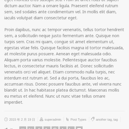
dictum auctor. Nam a ornare ligula. Praesent eleifend rutrum
sem, sed sodales ante condimentum vel. In mollis elit diam,
iaculis volutpat diam consectetur eget.
Proin dapibus, nunc ac tempor venenatis, tellus tortor hendrerit
sem, a sollicitudin neque justo fermentum ante. Quisque non
turpis sem. Cras mi quam, congue sit amet elementum ut,
egestas vitae felis. Quisque facilisis magna id tortor malesuada,
at molestie purus posuere. Aenean eget malesuada odio.
Aliquam porta varius molestie. Pellentesque auctor faucibus
lectus, in consectetur mauris facilisis at. Donec sollicitudin
venenatis orci vel aliquet. Etiam commodo nulla turpis, nec
interdum est rutrum at. Sed a dui porta, faucibus leo ac,
accumsan risus. Donec posuere faucibus ante, vel viverra nunc
blandit ut. In hac habitasse platea dictumst. Maecenas mollis
eu metus et eleifend. Nunc ut nunc vitae tellus ornare
imperdiet.
2015 年 2 月 19 日
superadmin
Post Types
another tag
,
tag