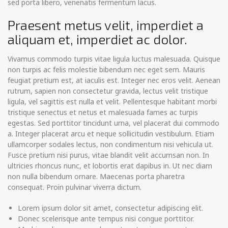
sed porta libero, venenatis fermentum lacus.
Praesent metus velit, imperdiet a
aliquam et, imperdiet ac dolor.
Vivamus commodo turpis vitae ligula luctus malesuada. Quisque
non turpis ac felis molestie bibendum nec eget sem. Mauris
feugiat pretium est, at iaculis est. Integer nec eros velit. Aenean
rutrum, sapien non consectetur gravida, lectus velit tristique
ligula, vel sagittis est nulla et velit. Pellentesque habitant morbi
tristique senectus et netus et malesuada fames ac turpis
egestas. Sed porttitor tincidunt urna, vel placerat dui commodo
a. Integer placerat arcu et neque sollicitudin vestibulum. Etiam
ullamcorper sodales lectus, non condimentum nisi vehicula ut.
Fusce pretium nisi purus, vitae blandit velit accumsan non. In
ultricies rhoncus nunc, et lobortis erat dapibus in. Ut nec diam
non nulla bibendum ornare. Maecenas porta pharetra
consequat. Proin pulvinar viverra dictum.
Lorem ipsum dolor sit amet, consectetur adipiscing elit.
Donec scelerisque ante tempus nisi congue porttitor.