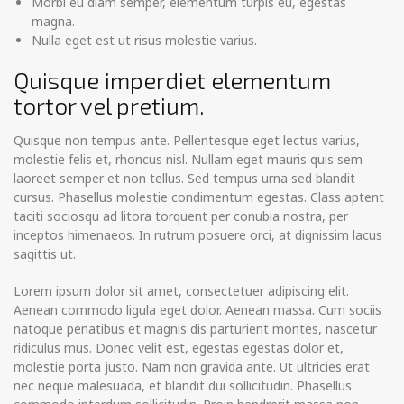
Morbi eu diam semper, elementum turpis eu, egestas
magna.
Nulla eget est ut risus molestie varius.
Quisque imperdiet elementum
tortor vel pretium.
Quisque non tempus ante. Pellentesque eget lectus varius,
molestie felis et, rhoncus nisl. Nullam eget mauris quis sem
laoreet semper et non tellus. Sed tempus urna sed blandit
cursus. Phasellus molestie condimentum egestas. Class aptent
taciti sociosqu ad litora torquent per conubia nostra, per
inceptos himenaeos. In rutrum posuere orci, at dignissim lacus
sagittis ut.
Lorem ipsum dolor sit amet, consectetuer adipiscing elit.
Aenean commodo ligula eget dolor. Aenean massa. Cum sociis
natoque penatibus et magnis dis parturient montes, nascetur
ridiculus mus. Donec velit est, egestas egestas dolor et,
molestie porta justo. Nam non gravida ante. Ut ultricies erat
nec neque malesuada, et blandit dui sollicitudin. Phasellus