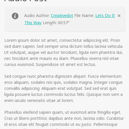
Audio Author:
Creativedot
File Name:
Lets Do It
This Way
Length: 00:57”
Lorem ipsum dolor sit amet, consectetur adipiscing elit. Proin
sed diam sapien. Sed semper urna dictum tellus lacinia vehicula.
Ut volutpat, augue vel auctor tincidunt, ligula sem pharetra dui,
nec tincidunt ante mauris eu diam. Phasellus viverra nisl vitae
cursus euismod. Suspendisse sit amet est lectus.
Sed congue nunc pharetra dignissim aliquet. Fusce elementum
eros aliquam, sodales nisi quis, sodales magna. Integer congue
convallis adipiscing. Aliquam erat volutpat. Sed sed erat quis
ligula posuere luctus commodo luctus felis. Quisque non sem a
enim iaculis venenatis vitae at lorem.
Phasellus eleifend sapien quam, ut euismod ante fringilla eget.
Cras ut libero porttitor, dapibus ante non, lacinia odio. Curabitur
id eros vitae elit feugiat commodo ut eu justo. Pellentesque