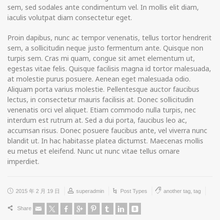
sem, sed sodales ante condimentum vel. In mollis elit diam,
iaculis volutpat diam consectetur eget.
Proin dapibus, nunc ac tempor venenatis, tellus tortor hendrerit
sem, a sollicitudin neque justo fermentum ante. Quisque non
turpis sem. Cras mi quam, congue sit amet elementum ut,
egestas vitae felis. Quisque facilisis magna id tortor malesuada,
at molestie purus posuere. Aenean eget malesuada odio.
Aliquam porta varius molestie. Pellentesque auctor faucibus
lectus, in consectetur mauris facilisis at. Donec sollicitudin
venenatis orci vel aliquet. Etiam commodo nulla turpis, nec
interdum est rutrum at. Sed a dui porta, faucibus leo ac,
accumsan risus. Donec posuere faucibus ante, vel viverra nunc
blandit ut. In hac habitasse platea dictumst. Maecenas mollis
eu metus et eleifend. Nunc ut nunc vitae tellus ornare
imperdiet.
2015 年 2 月 19 日
superadmin
Post Types
another tag
,
tag
Share