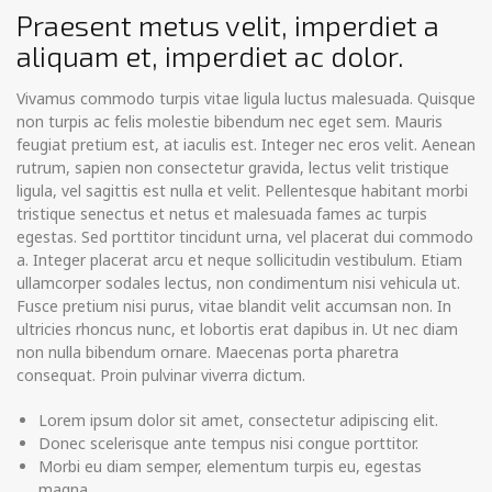
Praesent metus velit, imperdiet a
aliquam et, imperdiet ac dolor.
Vivamus commodo turpis vitae ligula luctus malesuada. Quisque
non turpis ac felis molestie bibendum nec eget sem. Mauris
feugiat pretium est, at iaculis est. Integer nec eros velit. Aenean
rutrum, sapien non consectetur gravida, lectus velit tristique
ligula, vel sagittis est nulla et velit. Pellentesque habitant morbi
tristique senectus et netus et malesuada fames ac turpis
egestas. Sed porttitor tincidunt urna, vel placerat dui commodo
a. Integer placerat arcu et neque sollicitudin vestibulum. Etiam
ullamcorper sodales lectus, non condimentum nisi vehicula ut.
Fusce pretium nisi purus, vitae blandit velit accumsan non. In
ultricies rhoncus nunc, et lobortis erat dapibus in. Ut nec diam
non nulla bibendum ornare. Maecenas porta pharetra
consequat. Proin pulvinar viverra dictum.
Lorem ipsum dolor sit amet, consectetur adipiscing elit.
Donec scelerisque ante tempus nisi congue porttitor.
Morbi eu diam semper, elementum turpis eu, egestas
magna.