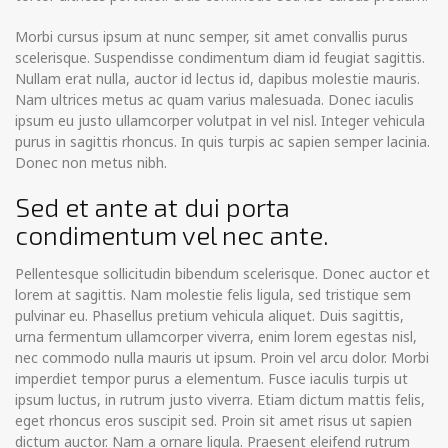
Morbi cursus ipsum at nunc semper, sit amet convallis purus
scelerisque. Suspendisse condimentum diam id feugiat sagittis.
Nullam erat nulla, auctor id lectus id, dapibus molestie mauris.
Nam ultrices metus ac quam varius malesuada. Donec iaculis
ipsum eu justo ullamcorper volutpat in vel nisl. Integer vehicula
purus in sagittis rhoncus. In quis turpis ac sapien semper lacinia.
Donec non metus nibh.
Sed et ante at dui porta
condimentum vel nec ante.
Pellentesque sollicitudin bibendum scelerisque. Donec auctor et
lorem at sagittis. Nam molestie felis ligula, sed tristique sem
pulvinar eu. Phasellus pretium vehicula aliquet. Duis sagittis,
urna fermentum ullamcorper viverra, enim lorem egestas nisl,
nec commodo nulla mauris ut ipsum. Proin vel arcu dolor. Morbi
imperdiet tempor purus a elementum. Fusce iaculis turpis ut
ipsum luctus, in rutrum justo viverra. Etiam dictum mattis felis,
eget rhoncus eros suscipit sed. Proin sit amet risus ut sapien
dictum auctor. Nam a ornare ligula. Praesent eleifend rutrum