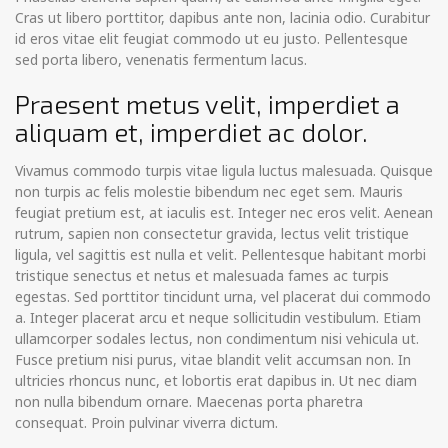
Cras ut libero porttitor, dapibus ante non, lacinia odio. Curabitur
id eros vitae elit feugiat commodo ut eu justo. Pellentesque
sed porta libero, venenatis fermentum lacus.
Praesent metus velit, imperdiet a
aliquam et, imperdiet ac dolor.
Vivamus commodo turpis vitae ligula luctus malesuada. Quisque
non turpis ac felis molestie bibendum nec eget sem. Mauris
feugiat pretium est, at iaculis est. Integer nec eros velit. Aenean
rutrum, sapien non consectetur gravida, lectus velit tristique
ligula, vel sagittis est nulla et velit. Pellentesque habitant morbi
tristique senectus et netus et malesuada fames ac turpis
egestas. Sed porttitor tincidunt urna, vel placerat dui commodo
a. Integer placerat arcu et neque sollicitudin vestibulum. Etiam
ullamcorper sodales lectus, non condimentum nisi vehicula ut.
Fusce pretium nisi purus, vitae blandit velit accumsan non. In
ultricies rhoncus nunc, et lobortis erat dapibus in. Ut nec diam
non nulla bibendum ornare. Maecenas porta pharetra
consequat. Proin pulvinar viverra dictum.